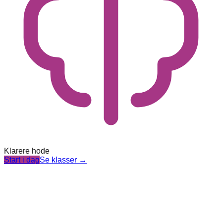
Klarere hode
Start i dag
Se klasser
→