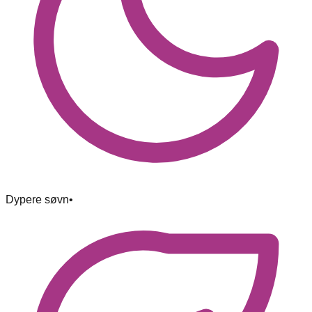
Dypere søvn
•