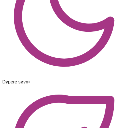
Dypere søvn
•