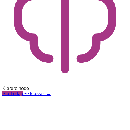
Klarere hode
Start i dag
Se klasser
→