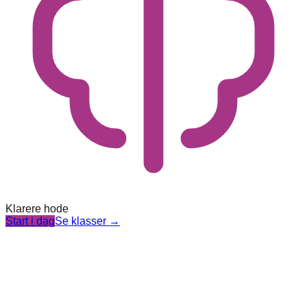
Klarere hode
Start i dag
Se klasser
→