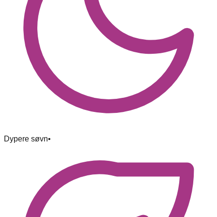
Dypere søvn
•