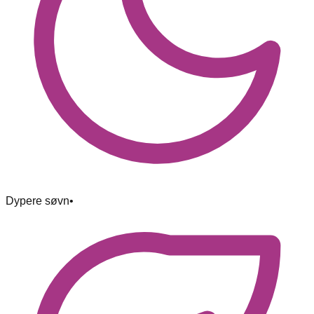
Dypere søvn
•