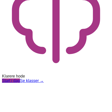
Klarere hode
Start i dag
Se klasser
→