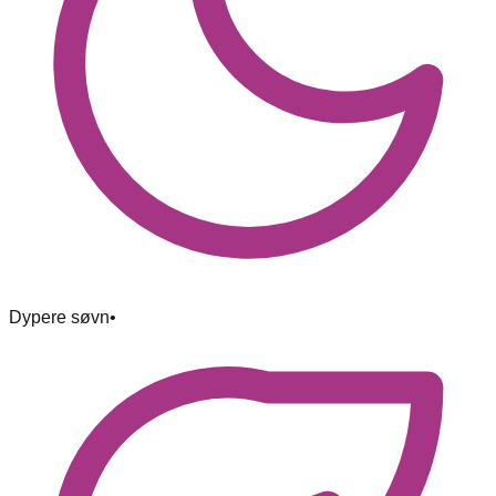
Dypere søvn
•