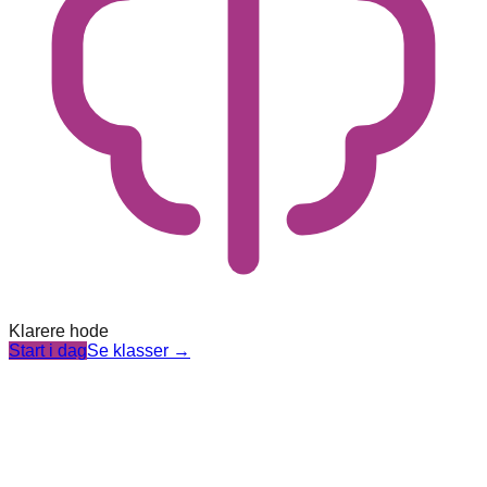
Klarere hode
Start i dag
Se klasser
→