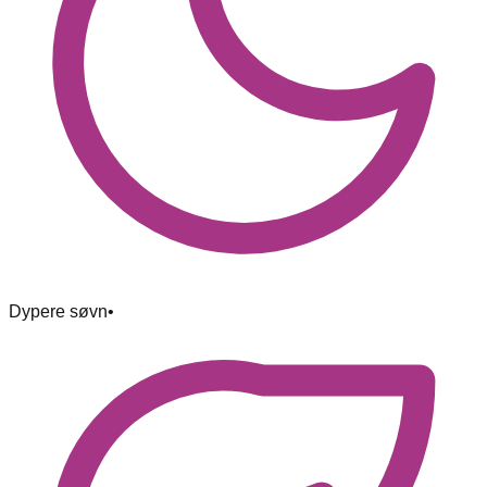
Dypere søvn
•