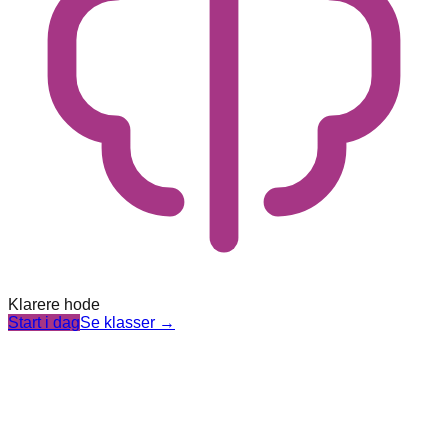
Klarere hode
Start i dag
Se klasser
→