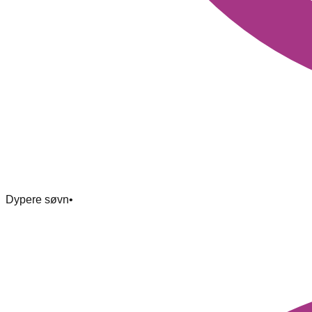
Dypere søvn
•