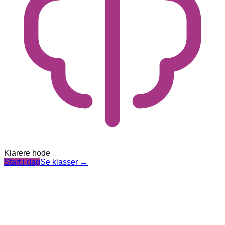
Klarere hode
Start i dag
Se klasser
→