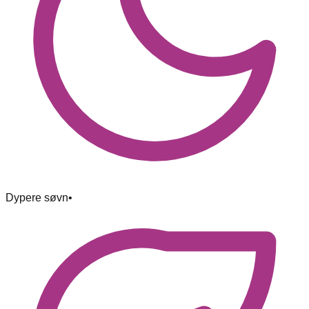
Dypere søvn
•