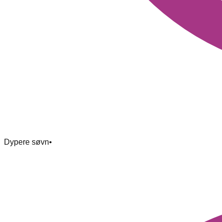
Dypere søvn
•